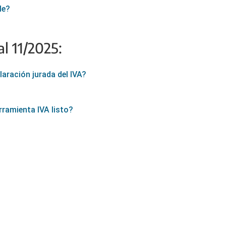
le?
al 11/2025:
aración jurada del IVA?
rramienta IVA listo?