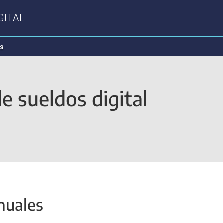
GITAL
s
e sueldos digital
uales