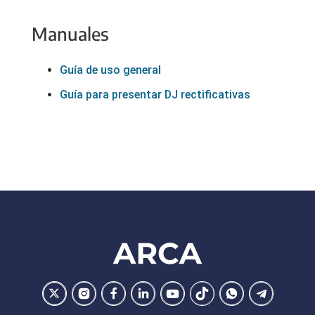
Manuales
Guía de uso general
Guía para presentar DJ rectificativas
Footer
ARCA
Ir
Conocer
Visitar
Dirigirme
Navegar
Navegar
Navegar
Navegar
la
la
la
a
a
a
a
a