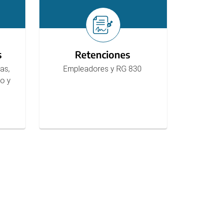
s
Retenciones
as,
Empleadores y RG 830
to y