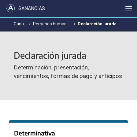
GANANCIAS
Me
Ganancias y Bienes Personales
Personas humanas y sucesiones indivisas
Declaración jurada
Declaración jurada
Determinación, presentación,
vencimientos, formas de pago y anticipos
Determinativa